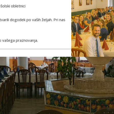
šolski obletnici
arili dogodek po vaših željah. Pri nas
mo vašega praznovanja.