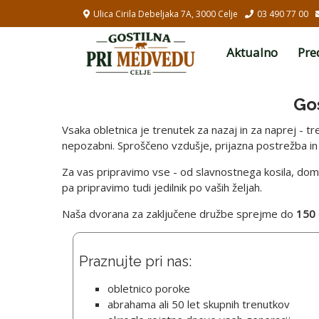
Ulica Cirila Debeljaka 7A, 3000 Celje
03 490 77 00
Aktualno
Pre
Gos
Vsaka obletnica je trenutek za nazaj in za naprej - tr
nepozabni. Sproščeno vzdušje, prijazna postrežba i
Za vas pripravimo vse - od slavnostnega kosila, doma
pa pripravimo tudi jedilnik po vaših željah.
Naša dvorana za zaključene družbe sprejme do
150
Praznujte pri nas:
obletnico poroke
abrahama ali 50 let skupnih trenutkov