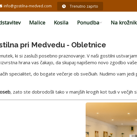
info@gostilna-medved.com
Trenutno zaprto
dstavitev
Malice
Kosila
Ponudba
Na krožni
tilna pri Medvedu - Obletnice
enutek, ki si zasluži posebno praznovanje. V naši gostilni ustvarja
n izvrstna hrana vas čakajo, da skupaj napišemo novo zgodbo vaš
čih specialitet, do bogate večerje ob svečkah. Nudimo vam jedi p
 oseb
, zato ste dobrodošli tako v manjših krogih kot tudi v večjih sl