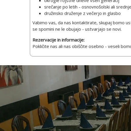
okrogle rojstne dneve vseh generacij
srečanje po letih - osnovnošolski ali srednje
družinsko druženje z večerjo in glasbo
Vabimo vas, da nas kontaktirate, skupaj bomo ustv
se spomini ne le obujajo - ustvarjajo se novi.
Rezervacije in informacije:
Pokličite nas ali nas obiščite osebno - veseli bo