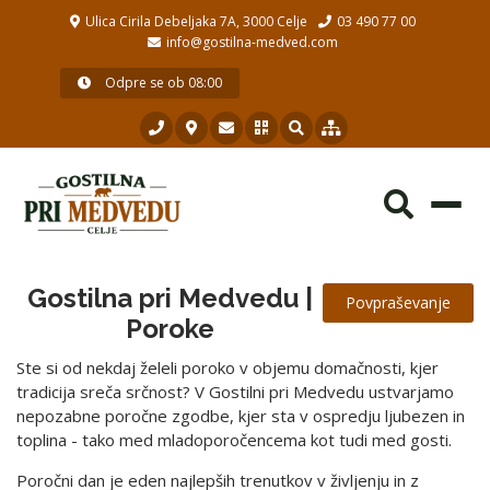
Ulica Cirila Debeljaka 7A, 3000 Celje
03 490 77 00
info@gostilna-medved.com
Odpre se ob 08:00
Toggl
navig
Gostilna pri Medvedu |
Povpraševanje
Poroke
Ste si od nekdaj želeli poroko v objemu domačnosti, kjer
tradicija sreča srčnost? V Gostilni pri Medvedu ustvarjamo
nepozabne poročne zgodbe, kjer sta v ospredju ljubezen in
toplina - tako med mladoporočencema kot tudi med gosti.
Poročni dan je eden najlepših trenutkov v življenju in z