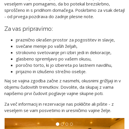
veseljem vam pomagamo, da bo potekal brezskrbno,
sproščeno in s pridihom domačega. Poskrbimo za vsak detajl
- od prvega pozdrava do zadnje plesne note.
Za vas pripravimo:
praznično okrašen prostor za pogostitev in slavje,
svečane menije po vaših željah,
strokovno svetovanje pri izbiri jedi in dekoracije,
glasbeno spremljavo po vašem okusu,
poročno torto, ki jo izbereta po lastnem navdihu,
prijazno in izkušeno strežno osebje.
Naj se vajina zgodba začne z nasmehi, okusnimi grižljaji in v
objemu čudovitih trenutkov. Dovolite, da skupaj z vama
napišemo prvi čudovit poglavje vajine skupne poti.
Za več informacij in rezervacije nas pokličite ali pišite - z
veseljem se vam posvetimo in uresničimo vajine želje.